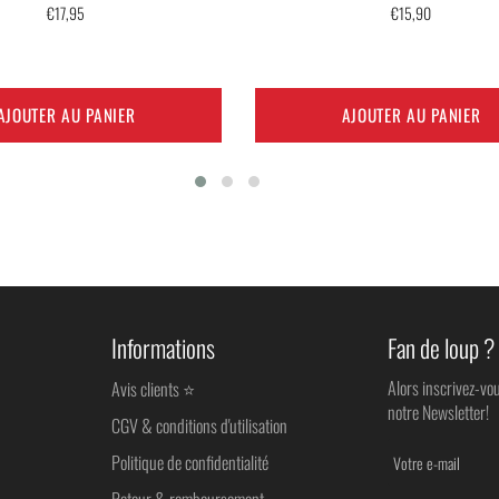
Prix
Prix
€17,95
€15,90
régulier
régulier
AJOUTER AU PANIER
AJOUTER AU PANIER
Informations
Fan de loup ?
Alors inscrivez-vo
Avis clients ⭐
notre Newsletter!
CGV & conditions d'utilisation
Politique de confidentialité