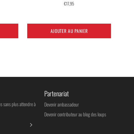
Prix
€17,95
régulier
AJOUTER AU PANIER
Partenariat
us sans plus attendre à
Devenir ambassadeur
Devenir contributeur au blog des loups
S'INSCRIRE