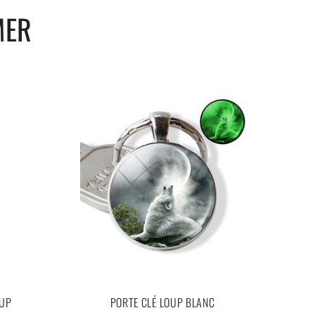
MER
OUP
PORTE CLÉ LOUP BLANC
TAT