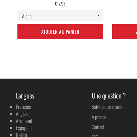
Prix
€17,95
régulier
AJOUTER AU PANIER
Langues
Une question ?
Français
Suivi de commande
Anglais
À propos
Allemand
Contact
Espagnol
Italien