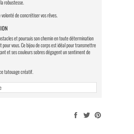
 la robustesse.
 volonté de concrétiser vos rêves.
TION
obstacles et poursuis son chemin en toute détermination
ait pour vous. Ce bijou de corps est idéal pour transmettre
légant et ses couleurs sobres dégagent un sentiment de
ce tatouage créatif.
e
 bien).
Partager
Tweeter
Épingler
sur
sur
sur
% naturelle.
Facebook
Twitter
Pinterest