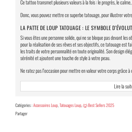
Ce tattoo transmet plusieurs valeurs à la fois : le progrès, le calme,
Donc, vous pouvez mettre ce superbe tatouage, pour illustrer votre
LA PATTE DE LOUP TATOUAGE : LE SYMBOLE D’ÉVOLU
Si vous êtes une personne solide, qui ne se bloque pas devant les 
pour la réalisation de ses rêves et ses objectifs, ce tatouage est f
les traits de votre personnalité en toute originalité. Son design é
sérénité et ajoutent une touche de style à votre peau.
Ne ratez pas l’occasion pour mettre en valeur votre corps grâce à 
Caractéristiques
Lire la suit
Application facile à l’aide d’une éponge humidifiée.
Catégories :
Accessoires Loup
,
Tatouages Loup
,
🐺 Best Sellers 2025
Un tatouage qui peut résister jusqu’à 5 jours (si vous le soignez
Partager
Dimensions : 9,8 cm x 6 cm.
Un tatouage hypoallergénique et se réalise avec une colle 100 