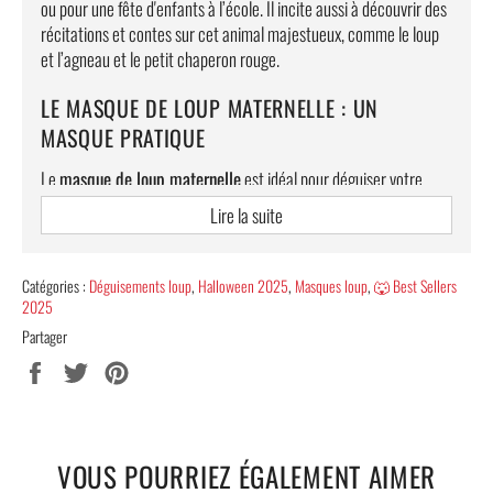
ou pour une fête d'enfants à l’école. Il incite aussi à découvrir des
récitations et contes sur cet animal majestueux, comme le loup
et l’agneau et le petit chaperon rouge.
LE MASQUE DE LOUP MATERNELLE : UN
MASQUE PRATIQUE
Le
masque de loup maternelle
est idéal pour déguiser votre
enfant autrement, personne ne sera indifférente. C’est l’article
Lire la suite
qu’il vous faut si votre enfant ne supporte pas le port d’un grand
masque. Il est fabriqué avec une taille modérée et sa surface
couvre le contour des yeux, le nez et une partie des pommettes,
Catégories :
Déguisements loup
,
Halloween 2025
,
Masques loup
,
🐺 Best Sellers
ce qui le rend léger et pratique.
2025
Partager
Rendez-vous sur notre e-boutique pour découvrir notre large
Partager
Tweeter
Épingler
collection de masque de différentes formes et couleurs. Pour
sur
sur
sur
votre grand plaisir, nous assurons une livraison totalement
Facebook
Twitter
Pinterest
offerte.
VOUS POURRIEZ ÉGALEMENT AIMER
Caractéristiques