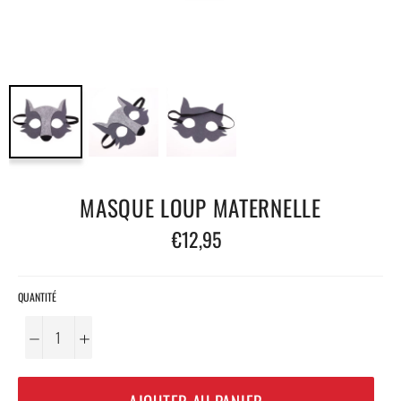
MASQUE LOUP MATERNELLE
Prix
€12,95
régulier
QUANTITÉ
−
+
AJOUTER AU PANIER