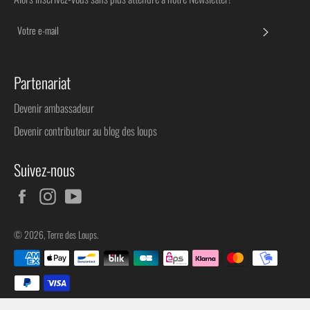
S'INSC
Partenariat
Devenir ambassadeur
Devenir contributeur au blog des loups
Suivez-nous
Facebook
Instagram
YouTube
© 2026,
Terre des Loups
.
Méthodes
de
paiement