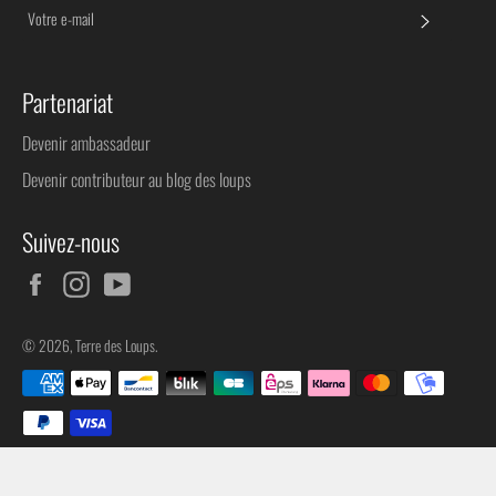
S'INSC
Partenariat
Devenir ambassadeur
Devenir contributeur au blog des loups
Suivez-nous
Facebook
Instagram
YouTube
© 2026,
Terre des Loups
.
Méthodes
de
paiement