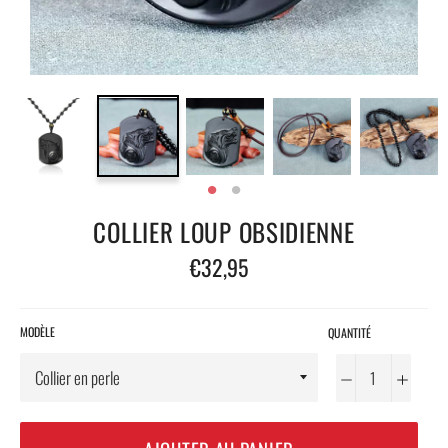
COLLIER LOUP OBSIDIENNE
Prix
€32,95
régulier
MODÈLE
QUANTITÉ
−
+