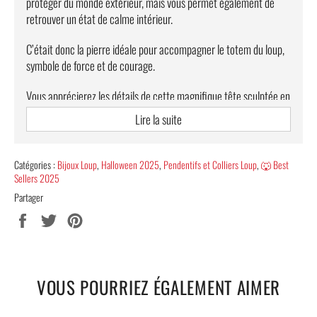
protéger du monde extérieur, mais vous permet également de
retrouver un état de calme intérieur.
C’était donc la pierre idéale pour accompagner le totem du loup,
symbole de force et de courage.
Vous apprécierez les détails de cette magnifique tête sculptée en
relief qui nous permet d’admirer son regard.
Lire la suite
COLLIER OBSIDIENNE LOUP MYSTÉRIEUX
Catégories :
Bijoux Loup
,
Halloween 2025
,
Pendentifs et Colliers Loup
,
🐺 Best
Afin d’orner fièrement ce pendentif à votre cou, vous avez le
Sellers 2025
choix entre 2 magnifiques colliers de styles chinois qui iront
Partager
parfaitement avec le design de l’obsidienne : un collier en perle
Partager
Tweeter
Épingler
noir ou bien en corde marron.
sur
sur
sur
Admirez la qualité de ce
magnifique collier de loup
aussi
Facebook
Twitter
Pinterest
sombre et pur que mystérieux. Il saura vous accompagner au
quotidien, quel que soit votre style.
VOUS POURRIEZ ÉGALEMENT AIMER
Informations complémentaires