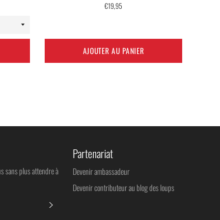
Prix
€19,95
régulier
AJOUTER AU PANIER
Partenariat
us sans plus attendre à
Devenir ambassadeur
Devenir contributeur au blog des loups
S'INSCRIRE