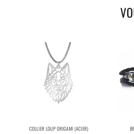
Poids : 18,5 g
VO
Inoxydable, antirouille et antiallergique
COLLIER LOUP ORIGAMI (ACIER)
B