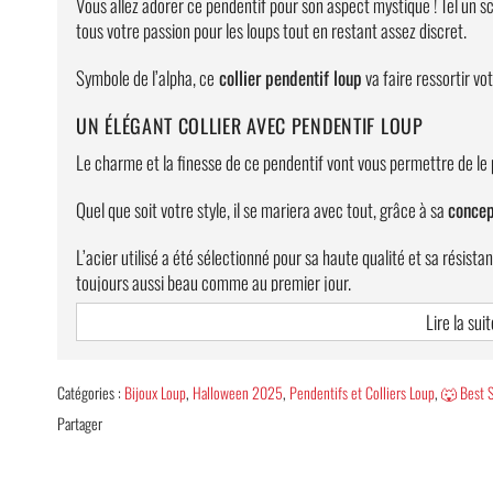
Vous allez adorer ce pendentif pour son aspect mystique ! Tel un s
tous votre passion pour les loups tout en restant assez discret.
Symbole de l’alpha, ce
collier pendentif loup
va faire ressortir vo
UN ÉLÉGANT COLLIER AVEC PENDENTIF LOUP
Le charme et la finesse de ce pendentif vont vous permettre de le p
Quel que soit votre style, il se mariera avec tout, grâce à sa
concep
L’acier utilisé a été sélectionné pour sa haute qualité et sa résist
toujours aussi beau comme au premier jour.
Lire la suit
Nous vous offrons également une magnifique chaîne épaisse de 4
Informations complémentaires
Catégories :
Bijoux Loup
,
Halloween 2025
,
Pendentifs et Colliers Loup
,
🐺 Best 
Composition : Acier de grande qualité inoxydable
Partager
Chaîne incluse : longueur 60 cm ; épaisseur 4 mm