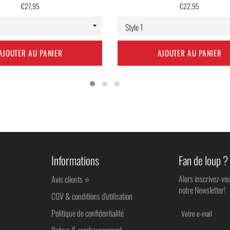
Prix
Prix
€27,95
€22,95
régulier
régulier
AJOUTER AU PANIER
AJOUTER AU PANIER
Informations
Fan de loup ?
Alors inscrivez-vo
Avis clients ⭐
notre Newsletter!
CGV & conditions d'utilisation
Politique de confidentialité