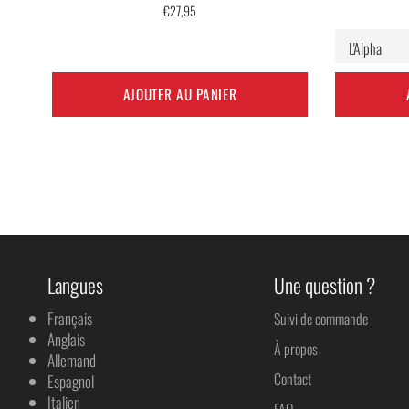
Prix
€27,95
régulier
AJOUTER AU PANIER
Langues
Une question ?
Français
Suivi de commande
Anglais
À propos
Allemand
Contact
Espagnol
Italien