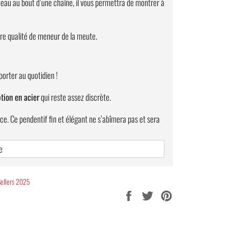
ceau au bout d’une chaîne, il vous permettra de montrer à
tre qualité de meneur de la meute.
orter au quotidien !
tion en acier
qui reste assez discrète.
ance. Ce pendentif fin et élégant ne s’abîmera pas et sera
e
 mm qui accompagnera parfaitement le pendentif.
Sellers 2025
Partager
Tweeter
Épingler
sur
sur
sur
Facebook
Twitter
Pinterest