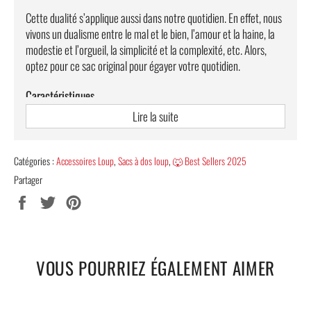
Cette dualité s’applique aussi dans notre quotidien. En effet, nous
vivons un dualisme entre le mal et le bien, l’amour et la haine, la
modestie et l’orgueil, la simplicité et la complexité, etc. Alors,
optez pour ce sac original pour égayer votre quotidien.
Caractéristiques
Lire la suite
Sac à dos léger avec fermetures éclairs résistantes.
Confort du dos garanti, grâce à une doublure en mousse.
Catégories :
Accessoires Loup
,
Sacs à dos loup
,
🐺 Best Sellers 2025
Une meilleure protection pour les épaules, à travers des
Partager
coussins d'air.
Partager
Tweeter
Épingler
Imperméabilité totale, grâce au tissu résistant Oxford et
sur
sur
sur
Nylon Noir.
Facebook
Twitter
Pinterest
Sérigraphie 3D Haute Qualité.
VOUS POURRIEZ ÉGALEMENT AIMER
Meilleure résistance : ce sac peut supporter plus de 30kg.
Dimensions : Largeur x Profondeur x Hauteur : 29 x 16 x 42
cm.