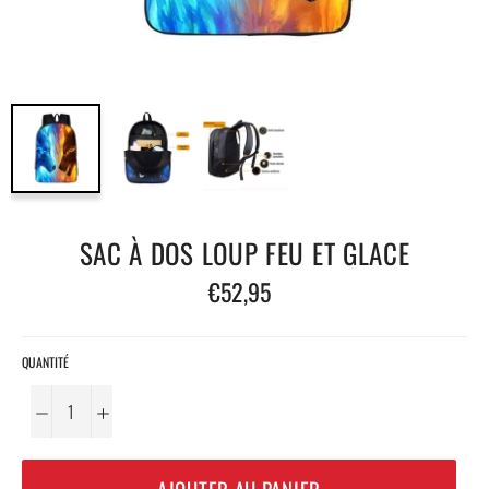
SAC À DOS LOUP FEU ET GLACE
Prix
€52,95
régulier
QUANTITÉ
−
+
AJOUTER AU PANIER