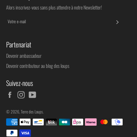
Alors inscrivez-vous sans plus attendre à notre Newsletter!
S'INSC
Partenariat
Devenir ambassadeur
Devenir contributeur au blog des loups
Suivez-nous
Facebook
Instagram
YouTube
© 2026,
Terre des Loups
.
Méthodes
de
paiement