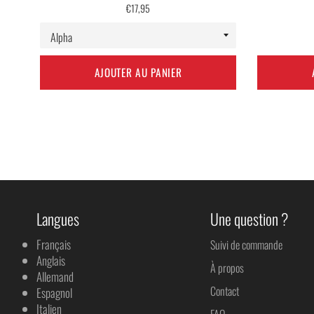
Prix
€17,95
régulier
AJOUTER AU PANIER
Langues
Une question ?
Français
Suivi de commande
Anglais
À propos
Allemand
Contact
Espagnol
Italien