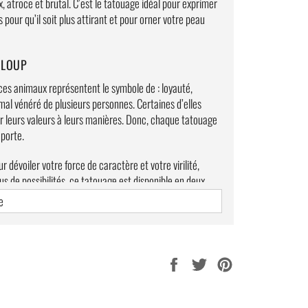
x, atroce et brutal. C’est le tatouage idéal pour exprimer
s pour qu’il soit plus attirant et pour orner votre peau
 LOUP
 ces animaux représentent le symbole de : loyauté,
animal vénéré de plusieurs personnes. Certaines d’elles
er leurs valeurs à leurs manières. Donc, chaque tatouage
 porte.
 dévoiler votre force de caractère et votre virilité,
lus de possibilités, ce tatouage est disponible en deux
e
Partager
Tweeter
Épingler
sur
sur
sur
Facebook
Twitter
Pinterest