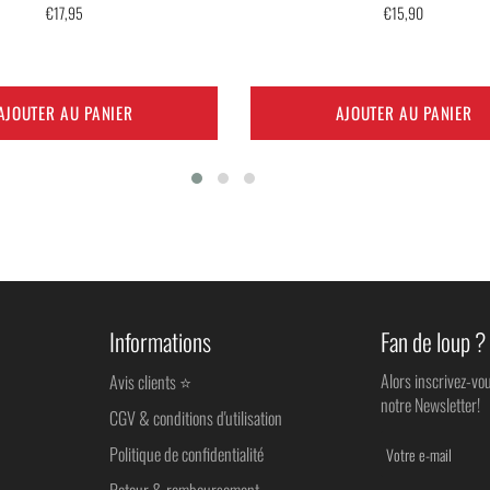
Prix
Prix
€17,95
€15,90
régulier
régulier
AJOUTER AU PANIER
AJOUTER AU PANIER
Informations
Fan de loup ?
Alors inscrivez-vo
Avis clients ⭐
notre Newsletter!
CGV & conditions d'utilisation
Politique de confidentialité