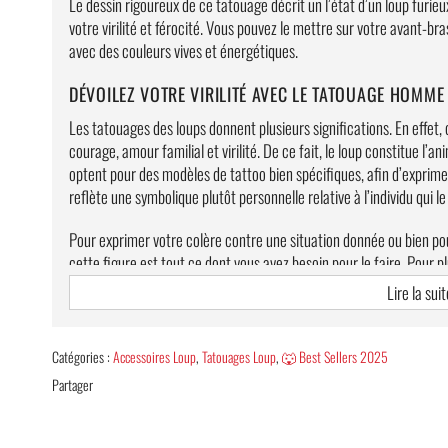
Le dessin rigoureux de ce tatouage décrit un l’état d’un loup furieu
votre virilité et férocité. Vous pouvez le mettre sur votre avant-bra
avec des couleurs vives et énergétiques.
DÉVOILEZ VOTRE VIRILITÉ AVEC LE TATOUAGE HOMME
Les tatouages des loups donnent plusieurs significations. En effet,
courage, amour familial et virilité. De ce fait, le loup constitue l’
optent pour des modèles de tattoo bien spécifiques, afin d’exprim
reflète une symbolique plutôt personnelle relative à l’individu qui le
Pour exprimer votre colère contre une situation donnée ou bien pour
cette figure est tout ce dont vous avez besoin pour le faire. Pour p
variantes : loup agressif et loup hurlant.
Lire la suit
Caractéristiques
Catégories :
Accessoires Loup
,
Tatouages Loup
,
🐺 Best Sellers 2025
Application facile à l’aide d’une éponge humidifiée.
Partager
Dimensions : 15 cm x 21 cm.
Deux variantes disponibles : loup agressif et loup hurlant.