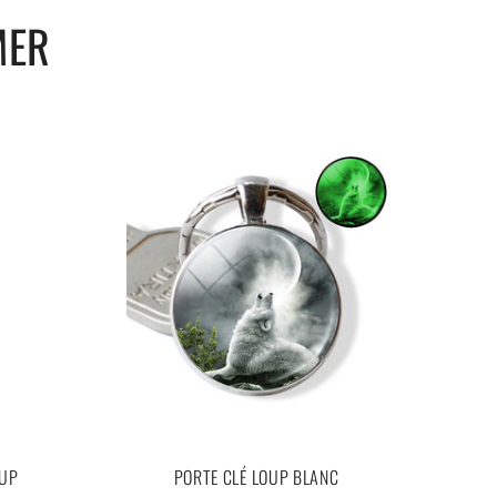
MER
OUP
PORTE CLÉ LOUP BLANC
TAT