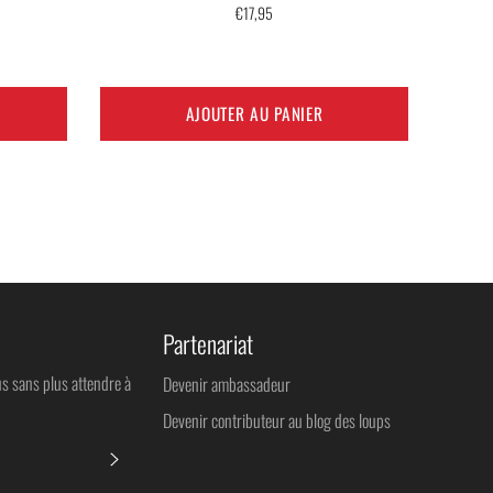
Prix
€17,95
régulier
AJOUTER AU PANIER
Partenariat
us sans plus attendre à
Devenir ambassadeur
Devenir contributeur au blog des loups
S'INSCRIRE