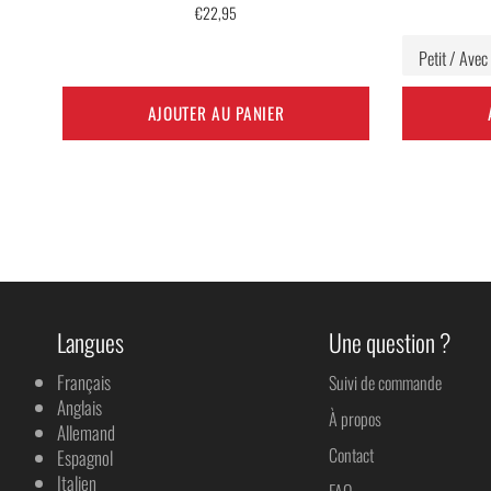
Prix
€22,95
régulier
AJOUTER AU PANIER
Langues
Une question ?
Français
Suivi de commande
Anglais
À propos
Allemand
Contact
Espagnol
Italien