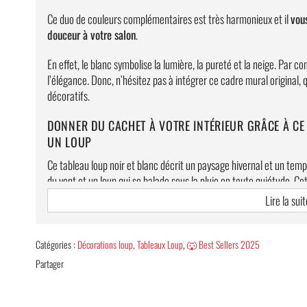
Ce duo de couleurs complémentaires est très harmonieux et il
vou
douceur à votre salon
.
En effet, le blanc symbolise la lumière, la pureté et la neige. Par con
l’élégance. Donc, n’hésitez pas à intégrer ce cadre mural original, 
décoratifs.
DONNER DU CACHET À VOTRE INTÉRIEUR GRÂCE À CE
UN LOUP
Ce tableau loup noir et blanc décrit un paysage hivernal et un temp
du vent et un loup qui se balade sous la pluie en toute quiétude. Ce
de la résistance.
Lire la suit
Alors, profitez-en et créez une ambiance unique et cosy dans votre
Catégories :
Décorations loup
,
Tableaux Loup
,
🐺 Best Sellers 2025
Les caractéristiques
Partager
Une Impression haute qualité de référence mondiale