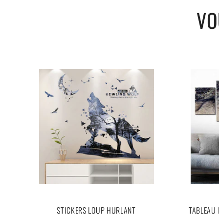
Un poids "Ultra Léger"
VO
Composition : lin et le coton pour une toile plus résistante
Un cadrage en bois est disponible (variante "sans le cadre" 
Une LIVRAISON 100% OFFERTE !
🐺
Note:
Pour connaitre les mesures de chaque panneau, veuillez vo
STICKERS LOUP HURLANT
TABLEAU 