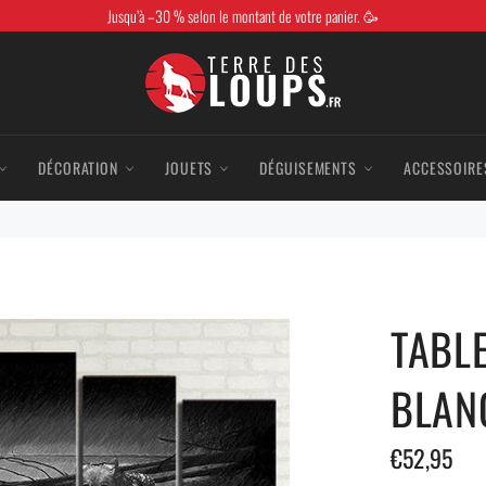
Jusqu’à –30 % selon le montant de votre panier. 🥳
DÉCORATION
JOUETS
DÉGUISEMENTS
ACCESSOIRE
TABL
BLAN
Prix
€52,95
régulier