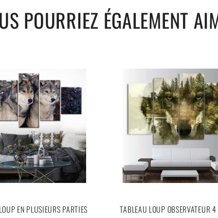
US POURRIEZ ÉGALEMENT AI
= simples toiles !)
us référer à notre guide de taille en cliquant
ici
LOUP EN PLUSIEURS PARTIES
TABLEAU LOUP OBSERVATEUR 4 