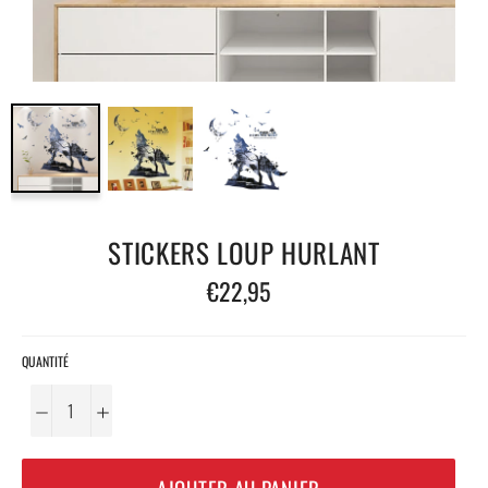
STICKERS LOUP HURLANT
Prix
€22,95
régulier
QUANTITÉ
−
+
AJOUTER AU PANIER