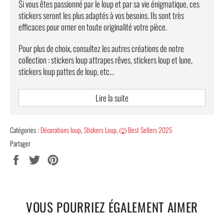
Si vous êtes passionné par le loup et par sa vie énigmatique, ces
stickers seront les plus adaptés à vos besoins. Ils sont très
efficaces pour orner en toute originalité votre pièce.
Pour plus de choix, consultez les autres créations de notre
collection : stickers loup attrapes rêves, stickers loup et lune,
stickers loup pattes de loup, etc...
Caractéristiques
Lire la suite
Matériau: PVC.
Application : sur le mur.
Catégories :
Décorations loup
,
Stickers Loup
,
🐺 Best Sellers 2025
Partager
Sticker pratique, étanche, amovible, durable, autocollant.
Partager
Tweeter
Épingler
Taille : L 108 * H 103 cm.
sur
sur
sur
LIVRAISON OFFERTE
Facebook
Twitter
Pinterest
VOUS POURRIEZ ÉGALEMENT AIMER