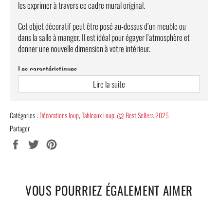
les exprimer à travers ce cadre mural original.
Cet objet décoratif peut être posé au-dessus d’un meuble ou
dans la salle à manger. Il est idéal pour égayer l’atmosphère et
donner une nouvelle dimension à votre intérieur.
Les caractéristiques
Lire la suite
Une Impression Haute Définition de référence mondiale
Un poids "Ultra Léger"
Catégories :
Décorations loup
,
Tableaux Loup
,
🐺 Best Sellers 2025
Composition : lin et le coton pour une toile plus puissante
Partager
Un cadrage en bois est disponible (variante "sans le
Partager
Tweeter
Épingler
cadre" = simples toiles !)
sur
sur
sur
Facebook
Twitter
Pinterest
Une LIVRAISON 100% OFFERTE !
🐺
Note:
Pour connaitre les mesures de chaque panneau, veuillez
VOUS POURRIEZ ÉGALEMENT AIMER
vous référer à notre guide de taille en cliquant
ici