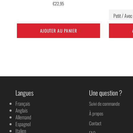
Prix
€22,95
régulier
AJOUTER AU PANIER
Langues
Une question ?
Français
Suivi de commande
Anglais
À propos
Allemand
Contact
Espagnol
Italien