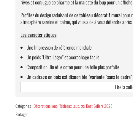
rêves et conjugue ce charme et la majesté du loup pour un affiche
Profitez du design séduisant de ce
tableau décoratif mural
pour r
atmosphère sereine et calme, qui vous aide à vous détendre après u
Les caractéristiques
Une Impression de référence mondiale
Un poids "Ultra Léger" et accrochage facile
Composition : lin et le coton pour une toile plus parfaite
Un cadrage en bois est disponible (variante "sans le cadre" 
Une LIVRAISON 100% OFFERTE !
Lire la suit
Guide des tailles bagues
Catégories :
Décorations loup
,
Tableaux Loup
,
🐺 Best Sellers 2025
Partager