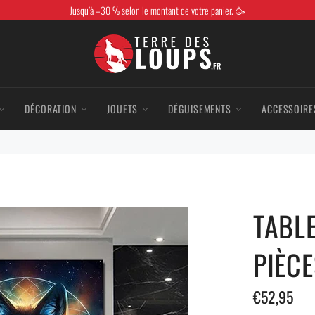
Jusqu’à –30 % selon le montant de votre panier. 🥳
DÉCORATION
JOUETS
DÉGUISEMENTS
ACCESSOIRE
TABL
PIÈCE
Prix
€52,95
régulier