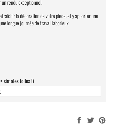
r un rendu exceptionnel.
afraîchir la décoration de votre pièce, et y apporter une
ne longue journée de travail laborieux.
= simples toiles !)
e
Partager
Tweeter
Épingler
sur
sur
sur
Facebook
Twitter
Pinterest