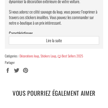
dynamiser la décoration extérieure de votre voiture.
Si vous adorez ce côté sauvage du loup, vous pouvez l’exprimer à
travers ces stickers insolites. Vous pouvez les commander sur
notre e-boutique à un prix intéressant.
Caractéristiques
Lire la suite
Matériau : PVC.
Taille : L 10.6 cm * 15.2 cm.
Catégories :
Décorations loup
,
Stickers Loup
,
🐺 Best Sellers 2025
LIVRAISON OFFERTE
Partager
Partager
Tweeter
Épingler
sur
sur
sur
Facebook
Twitter
Pinterest
VOUS POURRIEZ ÉGALEMENT AIMER