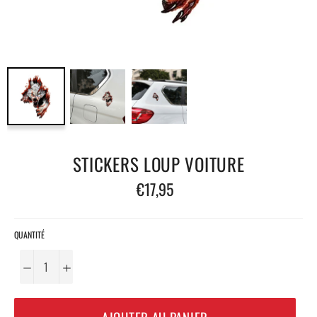
STICKERS LOUP VOITURE
Prix
€17,95
régulier
QUANTITÉ
−
+
AJOUTER AU PANIER