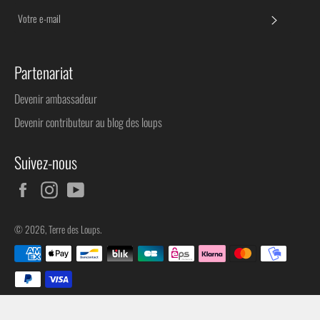
S'INSC
Partenariat
Devenir ambassadeur
Devenir contributeur au blog des loups
Suivez-nous
Facebook
Instagram
YouTube
© 2026,
Terre des Loups
.
Méthodes
de
paiement