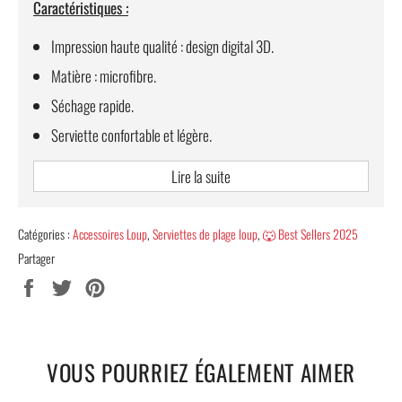
Caractéristiques :
Impression haute qualité : design digital 3D.
Matière : microfibre.
Séchage rapide.
Serviette confortable et légère.
Lavage Machine : 30 degrés (conservation optimale)
Lire la suite
Poids: 420g.
Taille:
150cm/100cm.
Catégories :
Accessoires Loup
,
Serviettes de plage loup
,
🐺 Best Sellers 2025
LIVRAISON STANDARD OFFERTE !
Partager
Guide des tailles bagues
Partager
Tweeter
Épingler
sur
sur
sur
Facebook
Twitter
Pinterest
VOUS POURRIEZ ÉGALEMENT AIMER