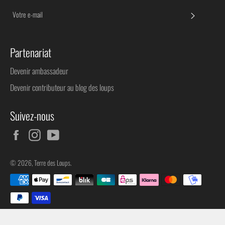
S'INSC
Partenariat
Devenir ambassadeur
Devenir contributeur au blog des loups
Suivez-nous
Facebook
Instagram
YouTube
© 2026,
Terre des Loups
.
Méthodes
de
paiement