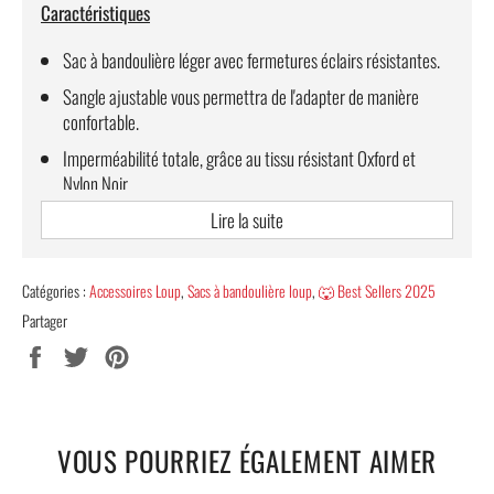
Caractéristiques
Sac à bandoulière léger avec fermetures éclairs résistantes.
Sangle ajustable vous permettra de l'adapter de manière
confortable.
Imperméabilité totale, grâce au tissu résistant Oxford et
Nylon Noir.
Sérigraphie 3D Haute Qualité.
Lire la suite
Meilleure résistance : cette sacoche peut supporter plus de
7kg.
Catégories :
Accessoires Loup
,
Sacs à bandoulière loup
,
🐺 Best Sellers 2025
Dimensions : Largeur x Profondeur x Hauteur : 17 x 6 x 23 cm.
Partager
Partager
Tweeter
Épingler
Livraison 100 % offerte
.
sur
sur
sur
Facebook
Twitter
Pinterest
VOUS POURRIEZ ÉGALEMENT AIMER