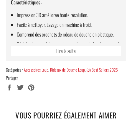
Caractéristiques :
Impression 3D améliorée haute résolution.
Facile à nettoyer. Lavage en machine à froid.
Comprend des crochets de rideau de douche en plastique.
Résistant aux moisissures et respectueux de l'environnement.
Lire la suite
Plusieurs tailles disponibles : 90x180cm, 120x180cm,
150x180cm, 165x180cm, 180x180cm, 180x200cm,
180x220cm.
Catégories :
Accessoires Loup
,
Rideaux de Douche Loup
,
🐺 Best Sellers 2025
Poids : 0.45-0.6kg.
Partager
Partager
Tweeter
Épingler
LIVRAISON OFFERTE !
sur
sur
sur
Guide des tailles bagues
Facebook
Twitter
Pinterest
VOUS POURRIEZ ÉGALEMENT AIMER