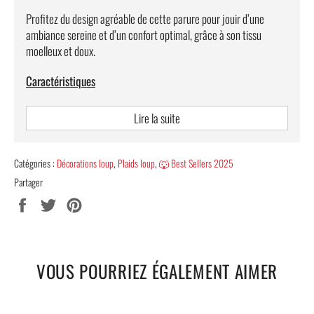
Profitez du design agréable de cette parure pour jouir d’une
ambiance sereine et d’un confort optimal, grâce à son tissu
moelleux et doux.
Caractéristiques
Tissu microfibre, souple et résistant.
Lire la suite
Imprimé 3D Haute Définition.
Lavage à froid pour une meilleure durabilité.
Catégories :
Décorations loup
,
Plaids loup
,
🐺 Best Sellers 2025
Disponibilité en 2 tailles : 127 cm x 152 cm et 150 cm x 200
Partager
cm.
Partager
Tweeter
Épingler
sur
sur
sur
Livraison TOTALEMENT offerte.
Facebook
Twitter
Pinterest
Guide des tailles bagues
VOUS POURRIEZ ÉGALEMENT AIMER