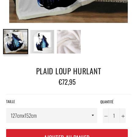
PLAID LOUP HURLANT
Prix
€72,95
régulier
TAILLE
QUANTITÉ
−
+