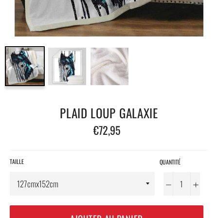
PLAID LOUP GALAXIE
Prix
€72,95
régulier
TAILLE
QUANTITÉ
−
+