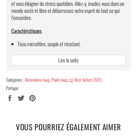
et vous éloigner du stress quotidien. Allez-y, évadez-vous dans un
monde vaste et libre et débarrassez votre esprit de tout ce qui
l’encombre.
Caractéristiques
Tissu microfibre, souple et résistant.
Imprimé 3D Haute Définition.
Lire la suite
Lavage à froid pour une meilleure durabilité.
Disponibilité en 2 tailles : 127 cm x 152 cm et 150 cm x 200
Catégories :
Décorations loup
,
Plaids loup
,
🐺 Best Sellers 2025
cm.
Partager
Livraison TOTALEMENT offerte.
Partager
Tweeter
Épingler
Guide des tailles bagues
sur
sur
sur
Facebook
Twitter
Pinterest
VOUS POURRIEZ ÉGALEMENT AIMER