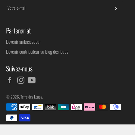
S'INSC
Partenariat
Devenir ambassadeur
Devenir contributeur au blog des loups
Suivez-nous
Facebook
Instagram
YouTube
© 2026,
Terre des Loups
.
Méthodes
de
paiement