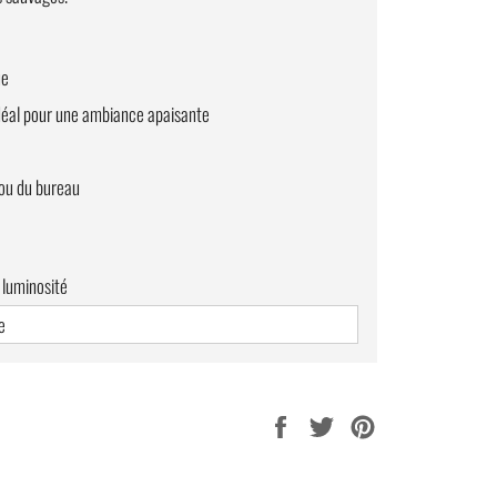
ue
idéal pour une ambiance apaisante
 ou du bureau
 luminosité
e
ays
Partager
Tweeter
Épingler
passionnés de nature et de design vintage
.
sur
sur
sur
Facebook
Twitter
Pinterest
loup
.