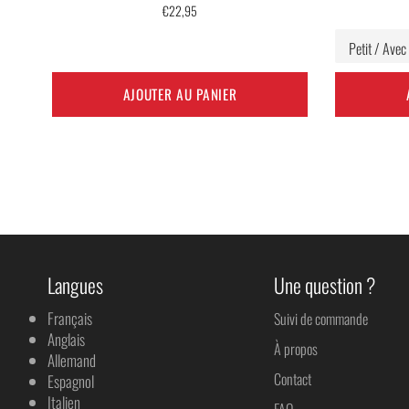
Prix
€22,95
régulier
AJOUTER AU PANIER
Langues
Une question ?
Français
Suivi de commande
Anglais
À propos
Allemand
Contact
Espagnol
Italien