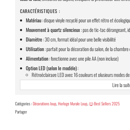
CARACTÉRISTIQUES :
Matériau
: disque vinyle recyclé pour un effet rétro et écologiq
Mouvement à quartz silencieux
: pas de tic-tac dérangeant, 
Diamètre
: 30 cm, format idéal pour une belle visibilité
Utilisation
: parfait pour la décoration du salon, de la chambre
Alimentation
: fonctionne avec une pile AA (non incluse)
Option LED (selon le modèle)
:
Rétroéclairage LED avec 16 couleurs et plusieurs modes de
Télécommande incluse pour ajuster les effets lumineux
Lire la suit
Alimentation par USB avec adaptateur inclus selon votre p
LIVRAISON STANDARD TOTALEMENT OFFERTE
Catégories :
Décorations loup
,
Horloge Murale Loup
,
🐺 Best Sellers 2025
Partager
Cette
horloge murale loup
est une idée cadeau originale pour les
Découvrez plus de modèles uniques dans notre collection
horloge 