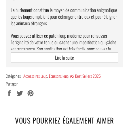
Le hurlement constitue le moyen de communication énigmatique
que les loups emploient pour échanger entre eux et pour éloigner
les animaux étrangers.
Vous pouvez utiliser ce patch loup moderne pour rehausser
l’originalité de votre tenue ou cacher une imperfection qui gâche
son apparence. Son application est très facile, vous pouvez le
coudre ou le poser à l’aide du fer à repasser en quelques minutes.
Lire la suite
Caractéristiques :
Catégories :
Accessoires Loup
,
Écussons loup
,
🐺 Best Sellers 2025
Écusson brodé
qui peut être repassé ou cousu sur tout type
Partager
de vêtements et accessoires (Veste, T-shirt, Sweat, Chemise,
Partager
Tweeter
Épingler
Pantalon, Robe, Bonnet, Sac à dos etc..).
sur
sur
sur
Fais à la main par nos artisans.
Facebook
Twitter
Pinterest
Finitions et détails soignés.
VOUS POURRIEZ ÉGALEMENT AIMER
Taille : 9 cm x 10 cm.