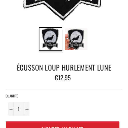
ÉCUSSON LOUP HURLEMENT LUNE
Prix
€12,95
régulier
QUANTITÉ
−
+