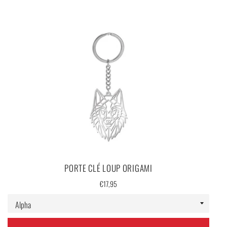
LIVRAISON TOTALEMENT OFFERTE !
PORTE CLÉ LOUP ORIGAMI
Prix
€17,95
régulier