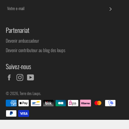
S'INSC
Partenariat
Devenir ambassadeur
Devenir contributeur au blog des loups
Suivez-nous
Facebook
Instagram
YouTube
© 2026,
Terre des Loups
.
Méthodes
de
paiement