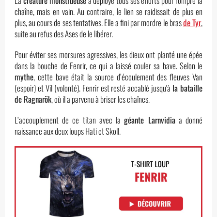
La
créature monstrueuse
a déployé tous ses efforts pour rompre la
chaîne, mais en vain. Au contraire, le lien se raidissait de plus en
plus, au cours de ses tentatives. Elle a fini par mordre le bras
de Tyr
,
suite au refus des Ases de le libérer.
Pour éviter ses morsures agressives, les dieux ont planté une épée
dans la bouche de Fenrir, ce qui a laissé couler sa bave. Selon le
mythe
, cette bave était la source d’écoulement des fleuves Van
(espoir) et Vil (volonté). Fenrir est resté accablé jusqu'à
la bataille
de Ragnarök
, où il a parvenu à briser les chaînes.
L’accouplement de ce titan avec la
géante Larnvidia
a donné
naissance aux deux loups Hati et Skoll.