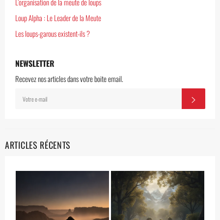
L’organisation de la meute de loups
Loup Alpha : Le Leader de la Meute
Les loups-garous existent-ils ?
NEWSLETTER
Recevez nos articles dans votre boite email.
INSCRIVEZ-
S'INSC
VOUS
POUR
RECEVOIR
LES
TOUTES
DERNIÈRES
NOUVELLES,
ARTICLES RÉCENTS
OFFRES
ET
STYLES