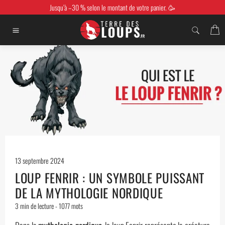
Passer
Jusqu’à –30 % selon le montant de votre panier. 🥳
au
contenu
P
Navigation
13 septembre 2024
LOUP FENRIR : UN SYMBOLE PUISSANT
DE LA MYTHOLOGIE NORDIQUE
3 min
de lecture -
1077
mots