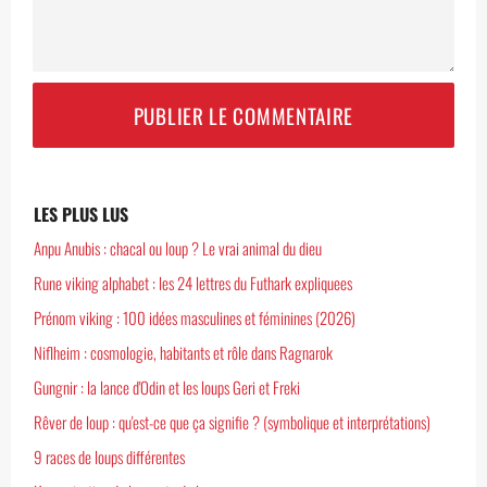
LES PLUS LUS
Anpu Anubis : chacal ou loup ? Le vrai animal du dieu
Rune viking alphabet : les 24 lettres du Futhark expliquees
Prénom viking : 100 idées masculines et féminines (2026)
Niflheim : cosmologie, habitants et rôle dans Ragnarok
Gungnir : la lance d'Odin et les loups Geri et Freki
Rêver de loup : qu'est-ce que ça signifie ? (symbolique et interprétations)
9 races de loups différentes