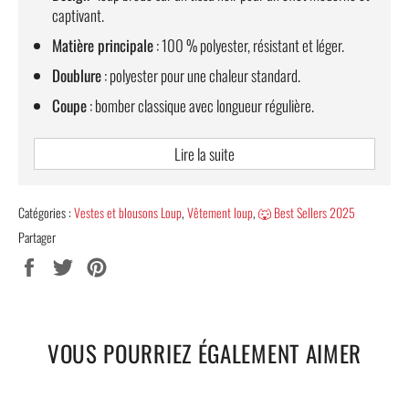
captivant.
Matière principale
: 100 % polyester, résistant et léger.
Doublure
: polyester pour une chaleur standard.
Coupe
: bomber classique avec longueur régulière.
Fermeture
: fermeture éclair pratique et durable.
Lire la suite
Col
: style mandarin pour une allure élégante.
Manches
: coupe régulière avec poignets en bords-côtes.
Catégories :
Vestes et blousons Loup
,
Vêtement loup
,
🐺 Best Sellers 2025
Style
: street fashion inspiré de l’univers hip-hop et moto.
Partager
Tailles disponibles
: S à 4XL. Consultez notre
guide des tailles
Partager
Tweeter
Épingler
pour trouver votre taille idéale.
sur
sur
sur
Facebook
Twitter
Pinterest
LIVRAISON STANDARD TOTALEMENT OFFERTE.
VOUS POURRIEZ ÉGALEMENT AIMER