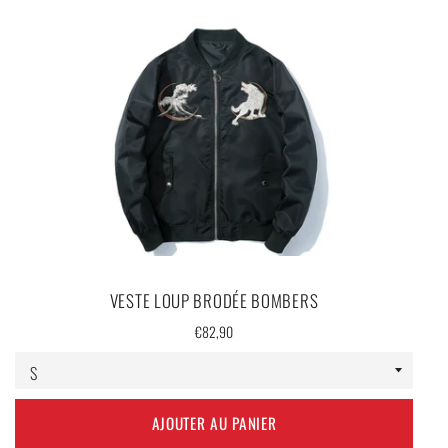
VESTE LOUP BRODÉE BOMBERS
Prix
€82,90
régulier
AJOUTER AU PANIER