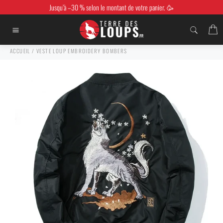
Passer
Jusqu’à –30 % selon le montant de votre panier. 🥳
au
contenu
P
Navigation
ACCUEIL
/
VESTE LOUP EMBROIDERY BOMBERS