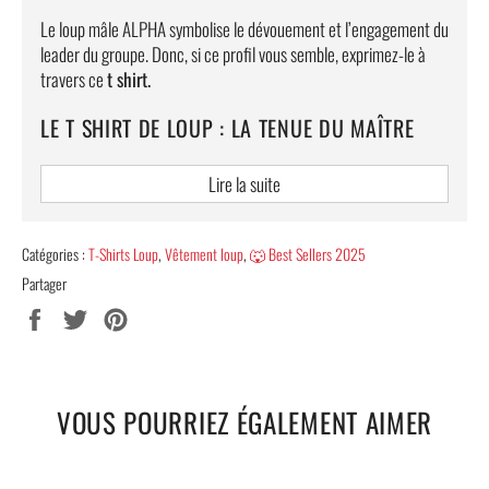
Le loup mâle ALPHA symbolise le dévouement et l’engagement du
leader du groupe. Donc, si ce profil vous semble, exprimez-le à
travers ce
t shirt.
LE T SHIRT DE LOUP : LA TENUE DU MAÎTRE
L’imprimé Haute résolution de ce
t shirt
affiche la nature
Lire la suite
sauvage de la meute et met l’accent sur le profil combattant et
audacieux du loup maître de la troupe. Cette impression parlante
vous permettra de mettre en lumière votre personnalité, à
Catégories :
T-Shirts Loup
,
Vêtement loup
,
🐺 Best Sellers 2025
travers votre look. Le
t shirt
prédateur Alpha est la bonne
Partager
alternative pour adopter un look attirant et éloquent.
Partager
Tweeter
Épingler
Informations complémentaires:
sur
sur
sur
Facebook
Twitter
Pinterest
Tissu confortable, doux et résistant
VOUS POURRIEZ ÉGALEMENT AIMER
Design 3D amélioré haute résolution
Composition: Polyester | Spandex