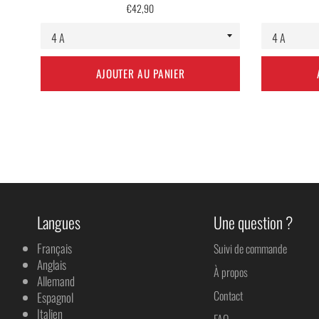
Prix
€42,90
régulier
AJOUTER AU PANIER
Langues
Une question ?
Français
Suivi de commande
Anglais
À propos
Allemand
Contact
Espagnol
Italien