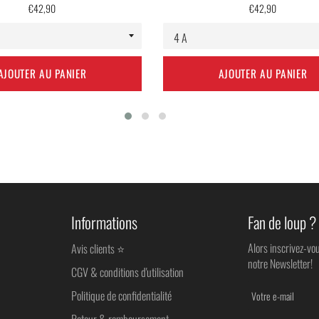
Prix
Prix
€42,90
€42,90
régulier
régulier
AJOUTER AU PANIER
AJOUTER AU PANIER
Informations
Fan de loup ?
Alors inscrivez-vo
Avis clients ⭐
notre Newsletter!
CGV & conditions d'utilisation
Politique de confidentialité