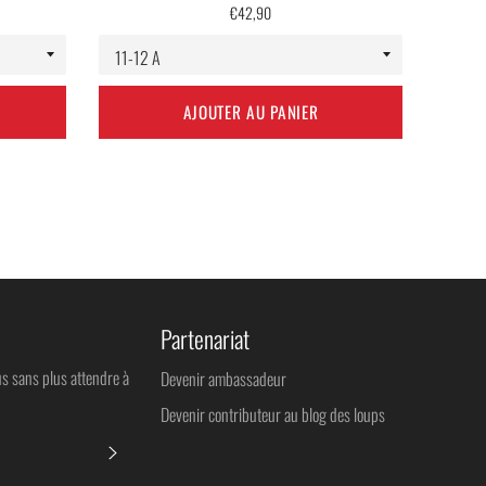
Prix
€42,90
régulier
AJOUTER AU PANIER
Partenariat
us sans plus attendre à
Devenir ambassadeur
Devenir contributeur au blog des loups
S'INSCRIRE