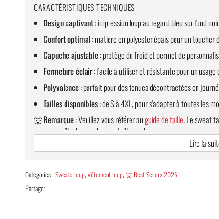
CARACTÉRISTIQUES TECHNIQUES
Design captivant
: impression loup au regard bleu sur fond noir
Confort optimal
: matière en polyester épais pour un toucher 
Capuche ajustable
: protège du froid et permet de personnalis
Fermeture éclair
: facile à utiliser et résistante pour un usage 
Polyvalence
: parfait pour des tenues décontractées en journée
Tailles disponibles
: de S à 4XL, pour s'adapter à toutes les mo
🐺
Remarque
: Veuillez vous référer au
guide de taille
. Le sweat ta
vous conseille de prendre une taille au-dessus.
Lire la suit
LIVRAISON OFFERTE
Catégories :
Sweats Loup
,
Vêtement loup
,
🐺 Best Sellers 2025
Partager