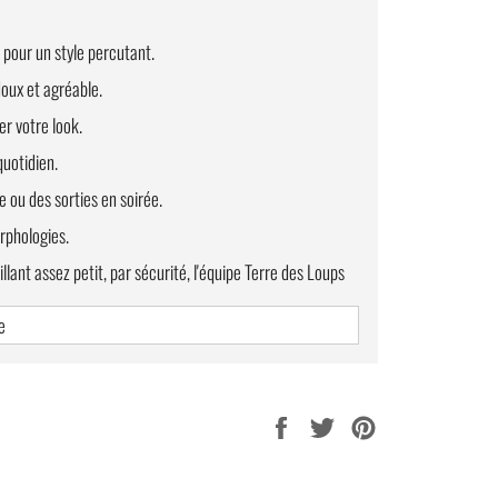
 pour un style percutant.
doux et agréable.
er votre look.
quotidien.
 ou des sorties en soirée.
rphologies.
illant assez petit, par sécurité, l'équipe Terre des Loups
e
Partager
Tweeter
Épingler
sur
sur
sur
Facebook
Twitter
Pinterest