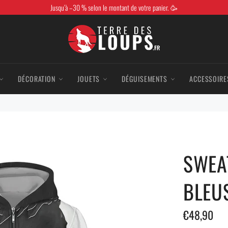
Jusqu’à –30 % selon le montant de votre panier. 🥳
DÉCORATION
JOUETS
DÉGUISEMENTS
ACCESSOIRE
SWEA
BLEU
Prix
€48,90
régulier