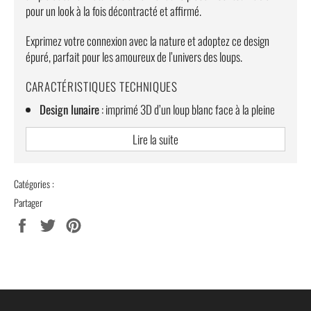
pour un look à la fois décontracté et affirmé.
Exprimez votre connexion avec la nature et adoptez ce design
épuré, parfait pour les amoureux de l’univers des loups.
CARACTÉRISTIQUES TECHNIQUES
Design lunaire
: imprimé 3D d’un loup blanc face à la pleine
lune.
Lire la suite
Matière épaisse
: polyester de haute qualité pour un confort
optimal.
Catégories :
Capuche ajustable
: protection supplémentaire contre le
froid.
Partager
Partager
Tweeter
Épingler
Fermeture éclair durable
: pratique et stylée.
sur
sur
sur
Style intemporel
: parfait pour l’automne et l’hiver, pour
Facebook
Twitter
Pinterest
toutes vos sorties ou moments de détente.
Tailles disponibles
: M à 4XL, convient à toutes les
morphologies.