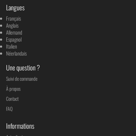
Langues
🐺
Remarque
: Veuillez vous référer au
guide de taille
. Le sweat
taillant assez petit, par sécurité, l'équipe Terre des Loups vous
Français
conseille de prendre une taille au-dessus.
Anglais
Allemand
Espagnol
Italien
LIVRAISON OFFERTE
Néerlandais
Une question ?
Suivi de commande
À propos
Contact
FAQ
Informations