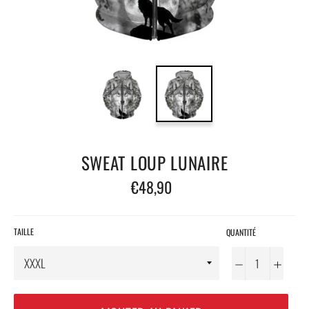
SWEAT LOUP LUNAIRE
Prix
€48,90
régulier
TAILLE
QUANTITÉ
−
+