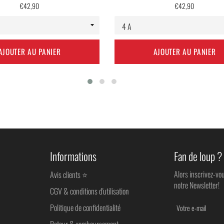
Prix
Prix
€42,90
€42,90
régulier
régulier
AJOUTER AU PANIER
AJOUTER AU PANIER
Informations
Fan de loup ?
Alors inscrivez-vo
Avis clients ⭐
notre Newsletter!
CGV & conditions d'utilisation
Politique de confidentialité