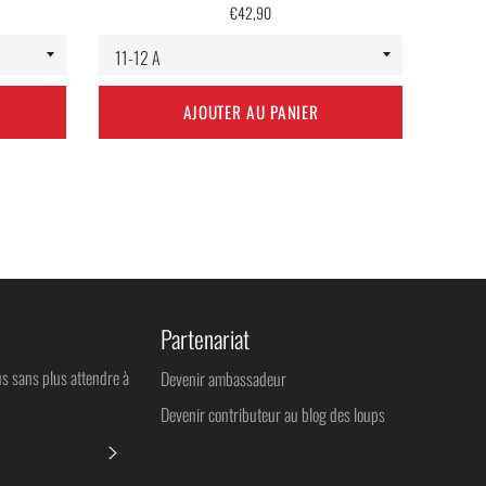
Prix
€42,90
régulier
AJOUTER AU PANIER
Partenariat
us sans plus attendre à
Devenir ambassadeur
Devenir contributeur au blog des loups
S'INSCRIRE