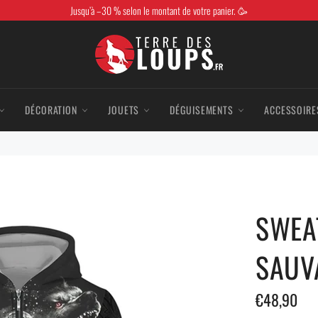
Jusqu’à –30 % selon le montant de votre panier. 🥳
DÉCORATION
JOUETS
DÉGUISEMENTS
ACCESSOIRE
SWEA
SAUV
Prix
€48,90
régulier