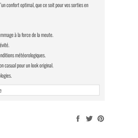
’un confort optimal, que ce soit pour vos sorties en
hommage à la force de la meute.
évité.
nditions météorologiques.
n casual pour un look original.
logies.
illant assez petit, par sécurité, l'équipe Terre des Loups
e
Partager
Tweeter
Épingler
sur
sur
sur
Facebook
Twitter
Pinterest