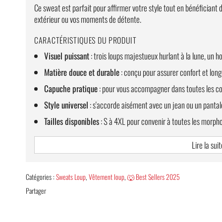
Ce sweat est parfait pour affirmer votre style tout en bénéficiant d
extérieur ou vos moments de détente.
CARACTÉRISTIQUES DU PRODUIT
Visuel puissant
: trois loups majestueux hurlant à la lune, un 
Matière douce et durable
: conçu pour assurer confort et long
Capuche pratique
: pour vous accompagner dans toutes les co
Style universel
: s'accorde aisément avec un jean ou un pantalo
Tailles disponibles
: S à 4XL pour convenir à toutes les morpho
🐺
Remarque
: Veuillez vous référer au
guide de taille
. Le sweat ta
Lire la suit
vous conseille de prendre une taille au-dessus.
Catégories :
Sweats Loup
,
Vêtement loup
,
🐺 Best Sellers 2025
Partager
LIVRAISON OFFERTE