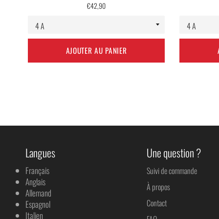
Prix
€42,90
régulier
AJOUTER AU PANIER
Langues
Une question ?
Français
Suivi de commande
Anglais
À propos
Allemand
Contact
Espagnol
Italien