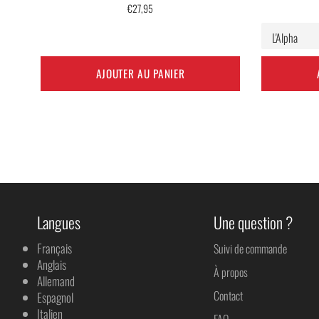
Prix
€27,95
régulier
AJOUTER AU PANIER
Langues
Une question ?
Français
Suivi de commande
Anglais
À propos
Allemand
Contact
Espagnol
Italien