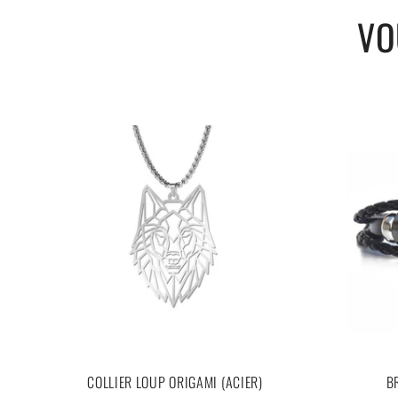
VO
Composition : Acier inoxydable de haute qualité
Chaîne incluse : longueur 60 cm et épaisseur de 3 cm
Dimension du pendentif : 55 x 25 mm
Poids : 19,6 g
Inoxydable, antirouille et antiallergique
COLLIER LOUP ORIGAMI (ACIER)
B