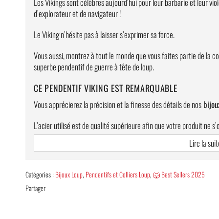
Les Vikings sont célèbres aujourd’hui pour leur barbarie et leur vio
d’explorateur et de navigateur !
Le Viking n’hésite pas à laisser s’exprimer sa force.
Vous aussi, montrez à tout le monde que vous faites partie de la 
superbe pendentif de guerre à tête de loup.
CE PENDENTIF VIKING EST REMARQUABLE
Vous apprécierez la précision et la finesse des détails de nos
bijou
L’acier utilisé est de qualité supérieure afin que votre produit ne 
pas avec le temps.
Lire la suit
Le loup est symbole de guerrier chez les Vikings
. Ce pendentif
exposer leur virilité à travers un bijou remarquable.
Catégories :
Bijoux Loup
,
Pendentifs et Colliers Loup
,
🐺 Best Sellers 2025
Partager
Nous vous offrons également une chaîne épaisse de qualité qui 
Informations complémentaires