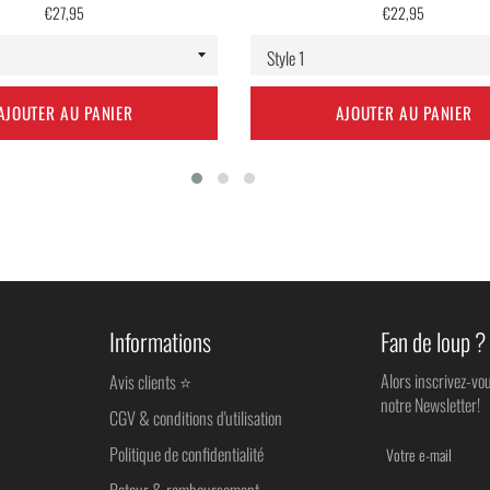
Prix
Prix
€27,95
€22,95
régulier
régulier
AJOUTER AU PANIER
AJOUTER AU PANIER
Informations
Fan de loup ?
Alors inscrivez-vo
Avis clients ⭐
notre Newsletter!
CGV & conditions d'utilisation
Politique de confidentialité