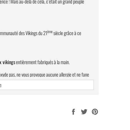
lence ! Mais au-delà de cela, c’était un grand peuple
ème
communauté des Vikings du 21
siècle grâce à ce
x vikings
entièrement fabriqués à la main.
s’oxyde pas, ne vous provoque aucune allergie et ne fane
e
 sera parfait pour tous les hommes qui souhaitent
Partager
Tweeter
Épingler
accompagnera parfaitement vos
bijoux vikings.
sur
sur
sur
Facebook
Twitter
Pinterest