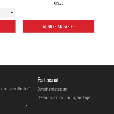
Prix
€19,95
régulier
AJOUTER AU PANIER
Partenariat
us sans plus attendre à
Devenir ambassadeur
Devenir contributeur au blog des loups
S'INSCRIRE