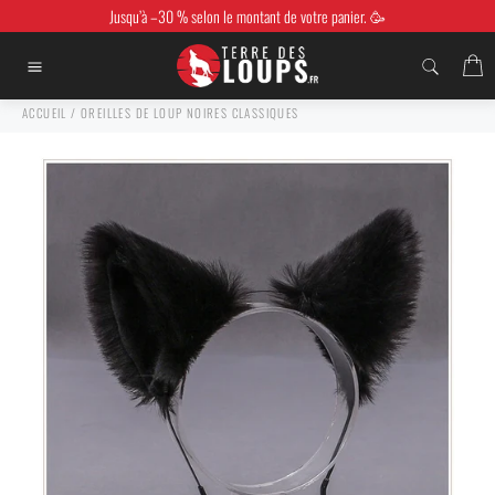
Passer
Jusqu’à –30 % selon le montant de votre panier. 🥳
au
contenu
P
Navigation
ACCUEIL
/
OREILLES DE LOUP NOIRES CLASSIQUES