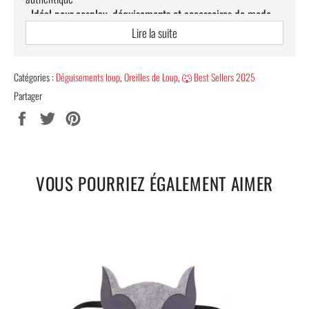
•
Idéal pour cosplay, déguisements et accessoires de mode
•
Taille des oreilles
: environ 10 à 12 cm de hauteur
Lire la suite
•
LIVRAISON STANDARD TOTALEMENT OFFERTE
Découvrez également notre large sélection d’
oreilles de loup
Catégories :
Déguisements loup
,
Oreilles de Loup
,
🐺 Best Sellers 2025
pour compléter votre look en visitant notre collection sur
oreilles
Partager
de loup
.
Partager
Tweeter
Épingler
sur
sur
sur
Facebook
Twitter
Pinterest
VOUS POURRIEZ ÉGALEMENT AIMER