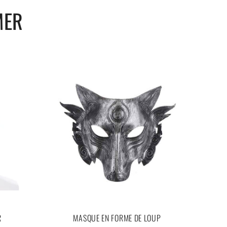
MER
R
MASQUE EN FORME DE LOUP
MASQ