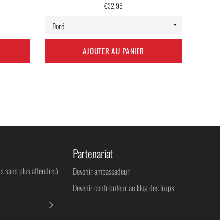
Prix
€32,95
régulier
AJOUTER AU PANIER
Partenariat
us sans plus attendre à
Devenir ambassadeur
Devenir contributeur au blog des loups
S'INSCRIRE