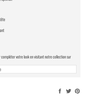
 tête
sant
 compléter votre look en visitant notre collection sur
e
Partager
Tweeter
Épingler
sur
sur
sur
Facebook
Twitter
Pinterest