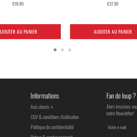
Prix
Prix
€18,90
€37,90
régulier
régulier
AJOUTER AU PANIER
AJOUTER AU PANIER
Informations
Fan de loup ?
Alors inscrivez-vo
Avis clients ⭐
notre Newsletter!
CGV & conditions d'utilisation
Politique de confidentialité