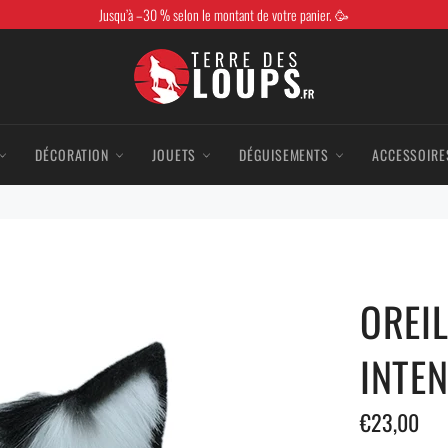
Jusqu’à –30 % selon le montant de votre panier. 🥳
DÉCORATION
JOUETS
DÉGUISEMENTS
ACCESSOIRE
OREIL
INTE
Prix
€23,00
régulier