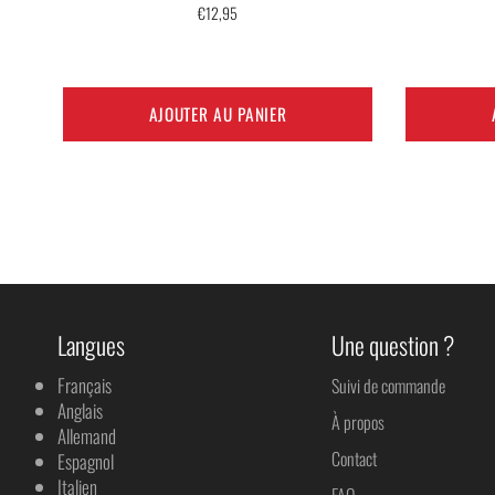
Prix
€12,95
régulier
AJOUTER AU PANIER
Langues
Une question ?
Français
Suivi de commande
Anglais
À propos
Allemand
Contact
Espagnol
Italien