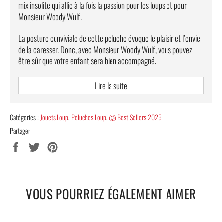
mix insolite qui allie à la fois la passion pour les loups et pour
Monsieur Woody Wulf.
La posture conviviale de cette peluche évoque le plaisir et l’envie
de la caresser. Donc, avec Monsieur Woody Wulf, vous pouvez
être sûr que votre enfant sera bien accompagné.
FAITES PLAISIR À VOTRE ENFANT AVEC LA
Lire la suite
PELUCHE MONSIEUR LOUP
La
peluche mr loup
est le cadeau idéal pour tous les enfants de
Catégories :
Jouets Loup
,
Peluches Loup
,
🐺 Best Sellers 2025
tout âge. Il se distingue par son revêtement doux et son beau
Partager
design. Son pelage soyeux est incontournable, de manière que ne
Partager
Tweeter
Épingler
vous pouvez pas vous empêcher de le câliner.
sur
sur
sur
Facebook
Twitter
Pinterest
Visitez notre e-boutique pour découvrir d’autres articles
amusants, comme : la
peluche loup mouton
, la peluche mini, la
VOUS POURRIEZ ÉGALEMENT AIMER
peluche loup habillé, etc.
Caractéristiques