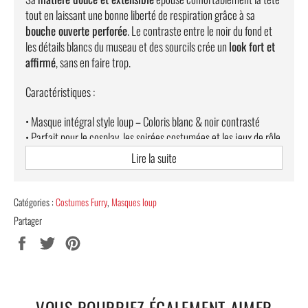
tout en laissant une bonne liberté de respiration grâce à sa
bouche ouverte perforée
. Le contraste entre le noir du fond et
les détails blancs du museau et des sourcils crée un
look fort et
affirmé
, sans en faire trop.
Caractéristiques :
• Masque intégral style loup – Coloris blanc & noir contrasté
• Parfait pour le cosplay, les soirées costumées et les jeux de rôle
• Confort optimal : latex extensible et respirant
Lire la suite
• Design ergonomique : bouche ouverte, oreilles dressées
• Taille unique : tour de tête de 64 à 68 cm
• Dimensions : hauteur 23,5 cm – largeur 30 cm
Catégories :
Costumes Furry
,
Masques loup
• Emballage discret pour un maximum de confidentialité
Partager
•
LIVRAISON STANDARD TOTALEMENT OFFERTE
Partager
Tweeter
Épingler
sur
sur
sur
Facebook
Twitter
Pinterest
VOUS POURRIEZ ÉGALEMENT AIMER