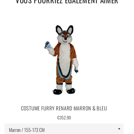
COSTUME FURRY RENARD MARRON & BLEU
Prix
€352,90
régulier