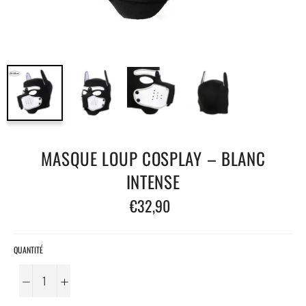
MASQUE LOUP COSPLAY – BLANC
INTENSE
Prix
€32,90
régulier
QUANTITÉ
−
+