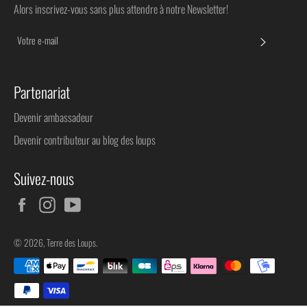
Alors inscrivez-vous sans plus attendre à notre Newsletter!
S'INSC
Partenariat
Devenir ambassadeur
Devenir contributeur au blog des loups
Suivez-nous
Facebook
Instagram
YouTube
© 2026,
Terre des Loups
.
Méthodes
de
paiement