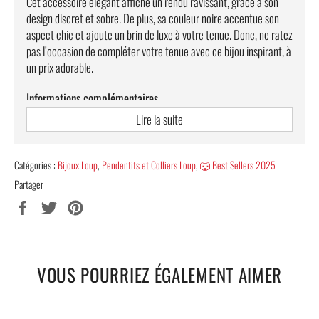
Cet accessoire élégant affiche un rendu ravissant, grâce à son
design discret et sobre. De plus, sa couleur noire accentue son
aspect chic et ajoute un brin de luxe à votre tenue. Donc, ne ratez
pas l’occasion de compléter votre tenue avec ce bijou inspirant, à
un prix adorable.
Informations complémentaires
Lire la suite
Composition : Acier de haute qualité
Inoxydable, antirouille et antiallergique
Catégories :
Bijoux Loup
,
Pendentifs et Colliers Loup
,
🐺 Best Sellers 2025
Chaîne à maillons incluse : longueur 50 cm
Partager
Taille du pendentif : 3.5 cm
Partager
Tweeter
Épingler
sur
sur
sur
Poids : 20 g
Facebook
Twitter
Pinterest
Unisexe
LIVRAISON OFFERTE
VOUS POURRIEZ ÉGALEMENT AIMER