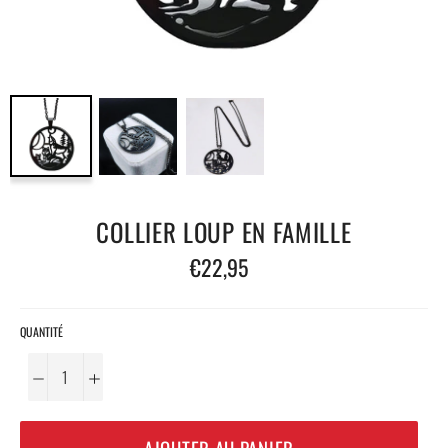
COLLIER LOUP EN FAMILLE
Prix
€22,95
régulier
QUANTITÉ
−
+
AJOUTER AU PANIER