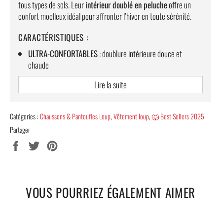
tous types de sols. Leur
intérieur doublé en peluche
offre un
confort moelleux idéal pour affronter l’hiver en toute sérénité.
CARACTÉRISTIQUES :
ULTRA-CONFORTABLES
: doublure intérieure douce et
chaude
DESIGN ADORABLE
: inspiration loup avec détails soignés
Lire la suite
SEMELLE SOUPLE & ANTIDÉRAPANTE
: pour une meilleure
stabilité
Catégories :
Chaussons & Pantoufles Loup
,
Vêtement loup
,
🐺 Best Sellers 2025
MATÉRIAUX DE QUALITÉ
: en flanelle et coton PP
Partager
TAILLE STANDARD
: choisissez votre pointure habituelle
Partager
Tweeter
Épingler
sur
sur
sur
PARFAITS POUR L’HIVER
: chaleur et confort garantis
Facebook
Twitter
Pinterest
📌
NOTE
: Légères variations de couleur possibles en raison des
différences d'affichage.
VOUS POURRIEZ ÉGALEMENT AIMER
✨
LIVRAISON STANDARD OFFERTE
✨