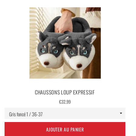
👉
Découvrez aussi notre large sélection de
CHAUSSONS
LOUP
pour un confort toujours plus stylé !
CHAUSSONS LOUP EXPRESSIF
Prix
€32,99
régulier
AJOUTER AU PANIER