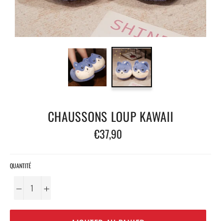
CHAUSSONS LOUP KAWAII
Prix
€37,90
régulier
QUANTITÉ
−
+