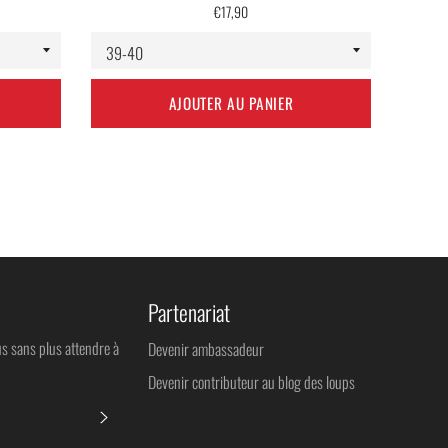
Prix
€17,90
régulier
AJOUTER AU PANIER
Partenariat
us sans plus attendre à
Devenir ambassadeur
Devenir contributeur au blog des loups
S'INSCRIRE