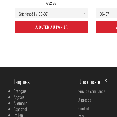
Prix
€32,99
régulier
AJOUTER AU PANIER
Langues
Une question ?
Français
Suivi de commande
Anglais
À propos
Allemand
Contact
Espagnol
Italien