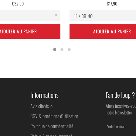
Prix
Prix
€32,90
€17,90
régulier
régulier
AJOUTER AU PANIER
AJOUTER AU PANIER
Informations
Fan de loup ?
Alors inscrivez-vo
Avis clients ⭐
notre Newsletter!
CGV & conditions d'utilisation
Politique de confidentialité