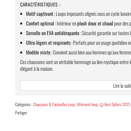
CARACTÉRISTIQUES :
Motif captivant
: Loups imposants alignés sous un cycle lunaire
Confort optimal
: Intérieur en
plush doux et chaud
pour des p
Semelle en EVA antidérapante
: Sécurité garantie sur toutes 
Ultra-légers et respirants
: Parfaits pour un usage quotidien e
Modèle mixte
: Convient aussi bien aux hommes qu’aux femme
Ces chaussons sont un véritable hommage au lien mystique entre les 
élégant à la maison.
📦
Livraison standard offerte
Lire la suit
🔎
Retrouvez tous nos modèles de
chaussons loup
!
Catégories :
Chaussons & Pantoufles Loup
,
Vêtement loup
,
🐺 Best Sellers 2025
Partager