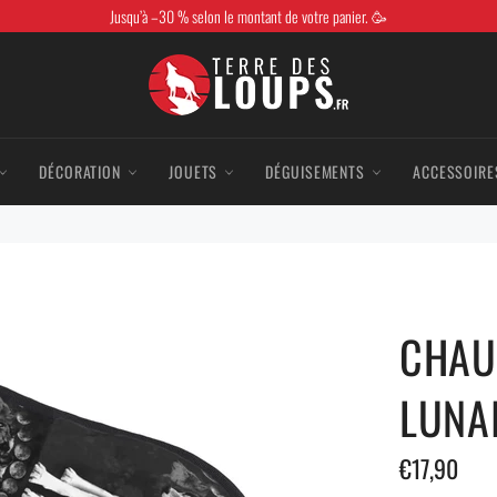
Jusqu’à –30 % selon le montant de votre panier. 🥳
DÉCORATION
JOUETS
DÉGUISEMENTS
ACCESSOIRE
CHAU
LUNA
Prix
€17,90
régulier