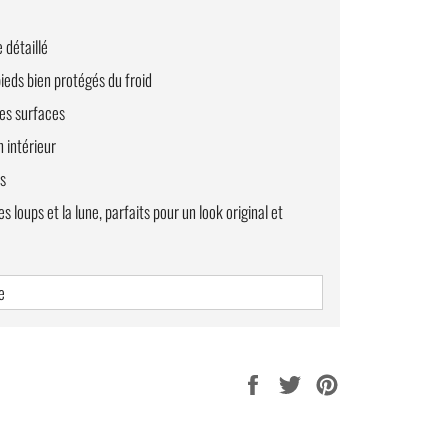
 détaillé
ieds bien protégés du froid
les surfaces
n intérieur
s
loups et la lune, parfaits pour un look original et
e
Partager
Tweeter
Épingler
sur
sur
sur
Facebook
Twitter
Pinterest