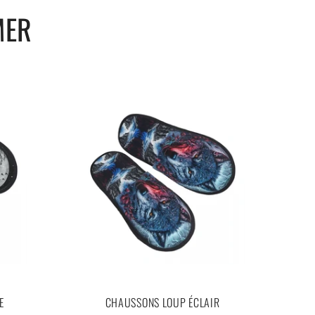
MER
E
CHAUSSONS LOUP ÉCLAIR
C