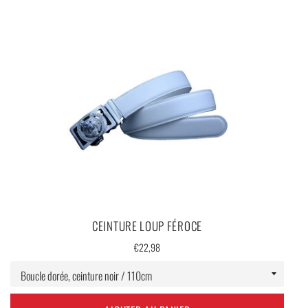
Guide des tailles bagues
CEINTURE LOUP FÉROCE
Prix
€22,98
régulier