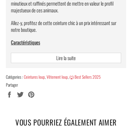
minutieux et raffinés permettent de mettre en valeur le profil
majestueux de ces animaux.
Allez-y, profitez de cette ceinture chic à un prix intéressant sur
notre boutique.
Caractéristiques
Matériel : cuir.
Lire la suite
Longueur de la ceinture : 110 cm – 115 cm – 120 cm – 125
cm - 130 cm.
Catégories :
Ceintures loup
,
Vêtement loup
,
🐺 Best Sellers 2025
Largeur de la ceinture : 3.5 cm.
Partager
Taille de boucle : longueur 7.5 cm, largeur : 4.5 cm.
Partager
Tweeter
Épingler
sur
sur
sur
Couleurs de la boucle : dorée/argentée.
Facebook
Twitter
Pinterest
Couleurs de la ceinture : noire/marron.
LIVRAISON OFFERTE
VOUS POURRIEZ ÉGALEMENT AIMER