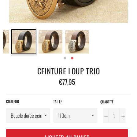
CEINTURE LOUP TRIO
Prix
€77,95
régulier
COULEUR
TAILLE
QUANTITÉ
−
+