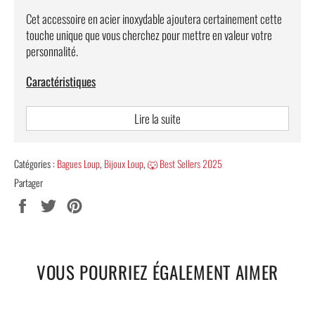
Cet accessoire en acier inoxydable ajoutera certainement cette
touche unique que vous cherchez pour mettre en valeur votre
personnalité.
Caractéristiques
Acier inoxydable de haute qualité.
Lire la suite
Confort optimal : aucune gêne lors de son port.
Finitions soignées et réalisées à la main.
Catégories :
Bagues Loup
,
Bijoux Loup
,
🐺 Best Sellers 2025
Taille Française : circonférence en mm.
Partager
Partager
Tweeter
Épingler
Sexe : homme.
sur
sur
sur
Couleur : argent.
Facebook
Twitter
Pinterest
Poids : environ 20g.
VOUS POURRIEZ ÉGALEMENT AIMER
🐺 Note:
Si vous avez un doute sur le choix de taille, référez-vous
à notre
Guide de Mesure
.