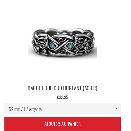
LIVRAISON OFFERTE
BAGUE LOUP DUO HURLANT (ACIER)
Prix
€32,95
régulier
AJOUTER AU PANIER