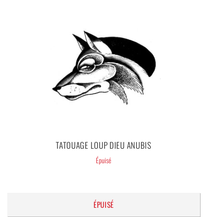
Un tatouage qui peut résister jusqu’à 5 jours (si vous le
soignez bien).
Dimensions : 21 cm x 15 cm.
Un tatouage hypoallergénique et se réalise avec une colle 100
% naturelle.
Les Exigences Réglementaires Internationales sont
préservées.
Livraison 100 % gratuite.
TATOUAGE LOUP DIEU ANUBIS
Épuisé
ÉPUISÉ