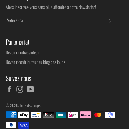
Alors inscrivez-vous sans plus attendre à notre Newsletter!
S'INSC
Partenariat
Devenir ambassadeur
Devenir contributeur au blog des loups
Suivez-nous
Facebook
Instagram
YouTube
© 2026,
Terre des Loups
.
Méthodes
de
paiement