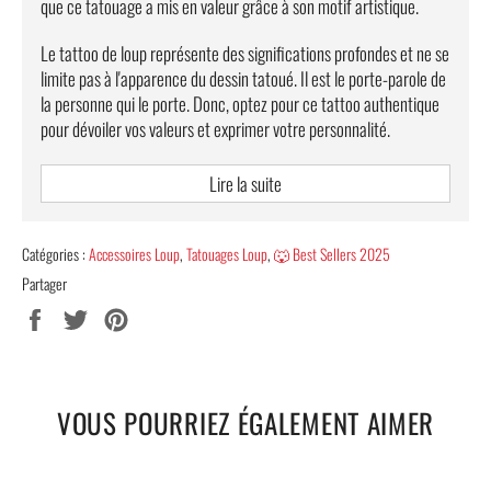
que ce tatouage a mis en valeur grâce à son motif artistique.
Le tattoo de loup représente des significations profondes et ne se
limite pas à l'apparence du dessin tatoué. Il est le porte-parole de
la personne qui le porte. Donc, optez pour ce tattoo authentique
pour dévoiler vos valeurs et exprimer votre personnalité.
LE TATTOO DE LOUP : LE SYMBOLE D’UNE
Lire la suite
HABILITÉ PARTICULIÈRE
Le loup symbolise plusieurs valeurs nobles comme : la loyauté, le
Catégories :
Accessoires Loup
,
Tatouages Loup
,
🐺 Best Sellers 2025
mystère, la sagesse, etc. Si vous considérez que vous partagez
Partager
ces mêmes caractères avec cet animal, alors ce
tattoo de
Partager
Tweeter
Épingler
loup
constitue le meilleur moyen pour exprimer vos traits de
sur
sur
sur
personnalité. Il convient parfaitement aux femmes comme les
Facebook
Twitter
Pinterest
hommes et il peut être placé sur les bras ou les jambes.
VOUS POURRIEZ ÉGALEMENT AIMER
Caractéristiques
Application facile à l’aide d’une éponge humidifiée.