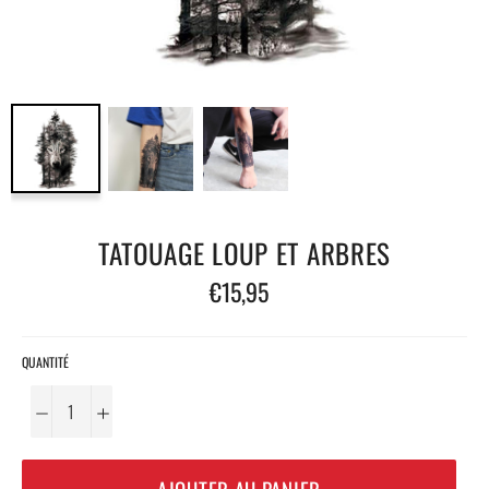
TATOUAGE LOUP ET ARBRES
Prix
€15,95
régulier
QUANTITÉ
−
+
AJOUTER AU PANIER