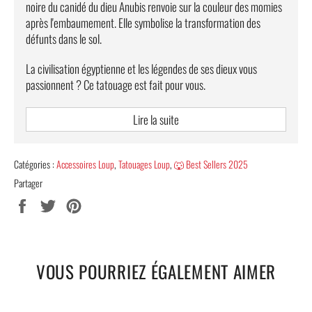
noire du canidé du dieu Anubis renvoie sur la couleur des momies
après l'embaumement. Elle symbolise la transformation des
défunts dans le sol.
La civilisation égyptienne et les légendes de ses dieux vous
passionnent ? Ce tatouage est fait pour vous.
LE TATOUAGE D’ANUBIS : UN TATOUAGE
Lire la suite
TEMPORAIRE ÉGYPTIEN
Ce
tatouage temporaire
se distingue par son rendu optimal et
Catégories :
Accessoires Loup
,
Tatouages Loup
,
🐺 Best Sellers 2025
réaliste. Il se caractérise par ses détails raffinés et sa couleur
Partager
noire luxueuse. Ce symbole sublimera certainement votre corps
Partager
Tweeter
Épingler
et illustrera parfaitement vos intentions et vos valeurs. Il sera
sur
sur
sur
clair que vous appréciez le caractère robuste et dur du loup et
Facebook
Twitter
Pinterest
que vous partagez avec lui ces qualités.
VOUS POURRIEZ ÉGALEMENT AIMER
Vous pouvez commander ce tatouage Anubis sur notre site à un
prix imbattable. Donc, ne ratez pas cette opportunité.