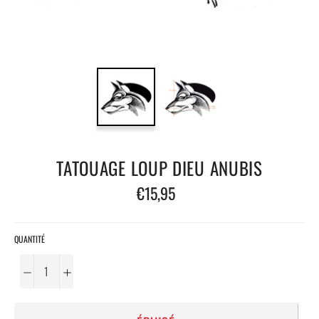
TATOUAGE LOUP DIEU ANUBIS
Prix
€15,95
régulier
QUANTITÉ
−
+