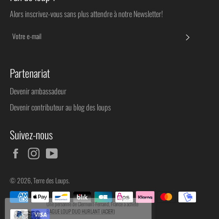
Alors inscrivez-vous sans plus attendre à notre Newsletter!
S'INSC
Partenariat
Devenir ambassadeur
Devenir contributeur au blog des loups
Suivez-nous
Facebook
Instagram
YouTube
© 2026,
Terre des Loups
.
Méthodes
de
Une personne de
Clermont-Ferrand
, France a acheté
paiement
BAGUE LOUP DUO HURLANT (ACIER)