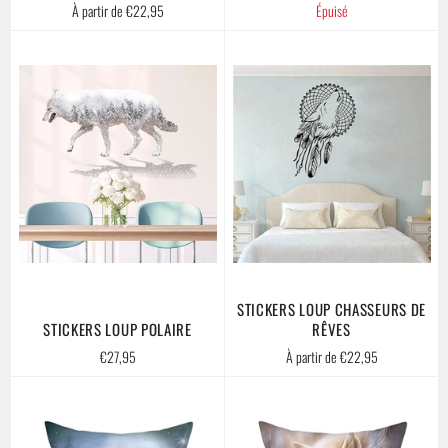
À partir de €22,95
Épuisé
STICKERS LOUP CHASSEURS DE
STICKERS LOUP POLAIRE
RÊVES
Prix
€27,95
À partir de €22,95
régulier