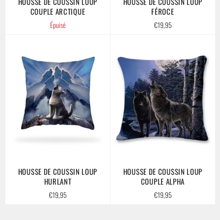
HOUSSE DE COUSSIN LOUP
HOUSSE DE COUSSIN LOUP
COUPLE ARCTIQUE
FÉROCE
Prix
Épuisé
€19,95
régulier
HOUSSE DE COUSSIN LOUP
HOUSSE DE COUSSIN LOUP
HURLANT
COUPLE ALPHA
Prix
Prix
€19,95
€19,95
régulier
régulier