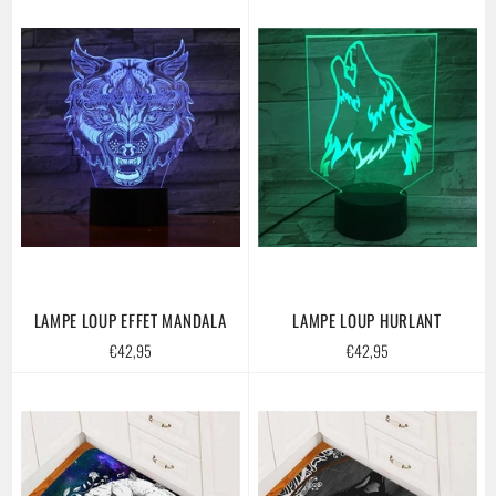
LAMPE LOUP EFFET MANDALA
LAMPE LOUP HURLANT
Prix
Prix
€42,95
€42,95
régulier
régulier