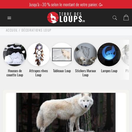
Passer
Jusqu’à –30 % selon le montant de votre panier. 🥳
au
contenu
P
Navigation
ACCUEIL
/
DÉCORATIONS LOUP
Housses de
Attrapes rêves
Tableaux Loup
Stickers Muraux
Lampes Loup
Plaid
couette Loup
Loup
Loup