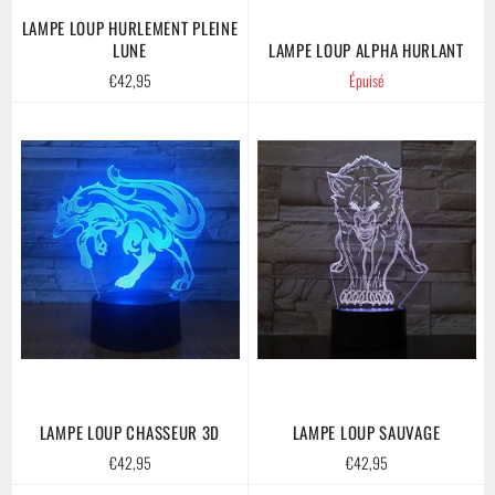
LAMPE LOUP HURLEMENT PLEINE
LUNE
LAMPE LOUP ALPHA HURLANT
Prix
€42,95
Épuisé
régulier
LAMPE LOUP CHASSEUR 3D
LAMPE LOUP SAUVAGE
Prix
Prix
€42,95
€42,95
régulier
régulier