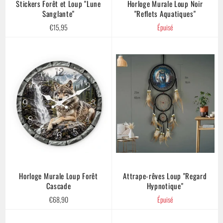
Stickers Forêt et Loup "Lune
Horloge Murale Loup Noir
Sanglante"
"Reflets Aquatiques"
Prix
€15,95
Épuisé
régulier
Horloge Murale Loup Forêt
Attrape-rêves Loup "Regard
Cascade
Hypnotique"
Prix
€68,90
Épuisé
régulier