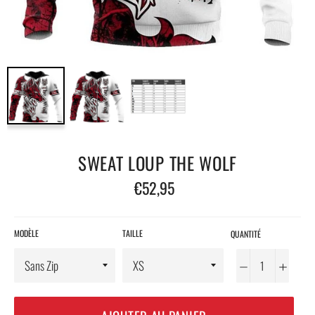
SWEAT LOUP THE WOLF
Prix
€52,95
régulier
MODÈLE
TAILLE
QUANTITÉ
−
+