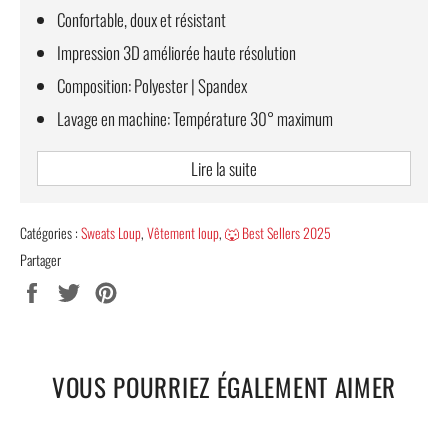
Confortable, doux et résistant
Impression 3D améliorée haute résolution
Composition: Polyester | Spandex
Lavage en machine: Température 30° maximum
🐺 Remarque:
Veuillez vous référer au
Guide de Taille
avant de
Lire la suite
passer votre commande.
L
e sweat taillant assez petit,
par
sécurité, l'équipe Terre des Loups vous conseille de prendre
une taille au-dessus.
Catégories :
Sweats Loup
,
Vêtement loup
,
🐺 Best Sellers 2025
Partager
LIVRAISON OFFERTE
Partager
Tweeter
Épingler
sur
sur
sur
Facebook
Twitter
Pinterest
VOUS POURRIEZ ÉGALEMENT AIMER