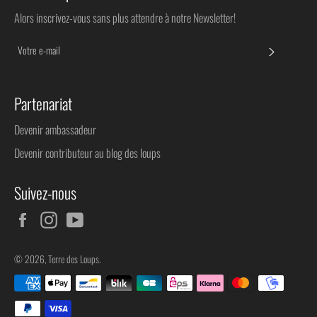
Alors inscrivez-vous sans plus attendre à notre Newsletter!
S'INSC
Partenariat
Devenir ambassadeur
Devenir contributeur au blog des loups
Suivez-nous
Facebook
Instagram
YouTube
© 2026,
Terre des Loups
.
Méthodes
de
paiement