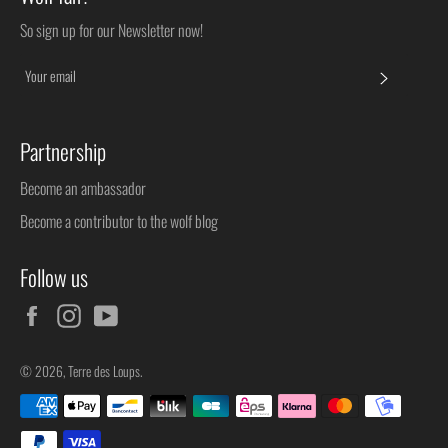
So sign up for our Newsletter now!
SUBSC
Partnership
Become an ambassador
Become a contributor to the wolf blog
Follow us
Facebook
Instagram
YouTube
© 2026,
Terre des Loups
.
Payment
methods