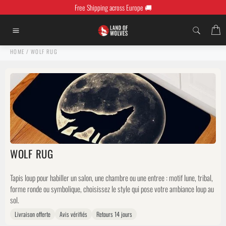
Skip
Free Shipping across Europe 🚚
to
content
C
Site
navigation
HOME
/
WOLF RUG
WOLF RUG
Tapis loup pour habiller un salon, une chambre ou une entree : motif lune, tribal,
forme ronde ou symbolique, choisissez le style qui pose votre ambiance loup au
sol.
Livraison offerte
Avis vérifiés
Retours 14 jours