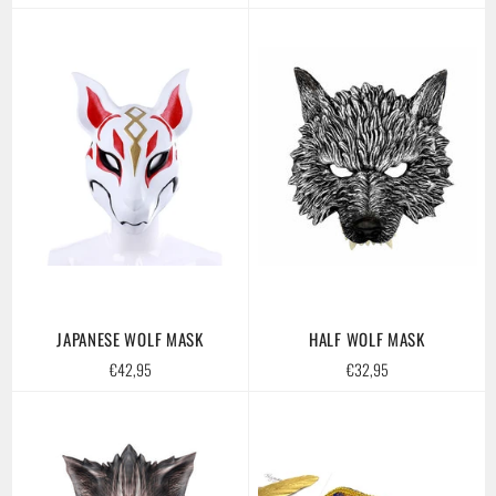
price
price
JAPANESE WOLF MASK
HALF WOLF MASK
Regular
Regular
€42,95
€32,95
price
price