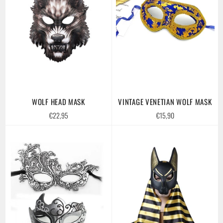
WOLF HEAD MASK
VINTAGE VENETIAN WOLF MASK
Regular
Regular
€22,95
€15,90
price
price