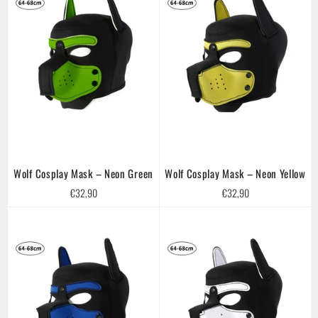
Wolf Cosplay Mask – Neon Green
Wolf Cosplay Mask – Neon Yellow
Regular
Regular
€32,90
€32,90
price
price