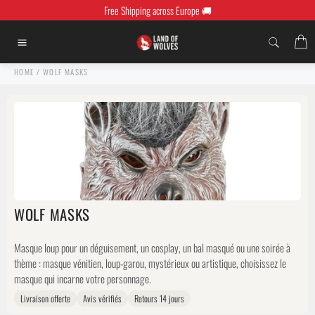
Skip
Free Shipping across Europe 🚚
to
content
C
Site
navigation
HOME
/
WOLF MASKS
WOLF MASKS
Masque loup pour un déguisement, un cosplay, un bal masqué ou une soirée à
thème : masque vénitien, loup-garou, mystérieux ou artistique, choisissez le
masque qui incarne votre personnage.
Livraison offerte
Avis vérifiés
Retours 14 jours