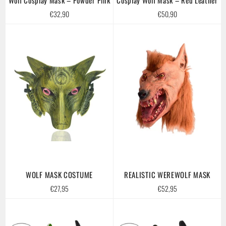
Regular
Regular
€32,90
€50,90
price
price
WOLF MASK COSTUME
REALISTIC WEREWOLF MASK
Regular
Regular
€27,95
€52,95
price
price