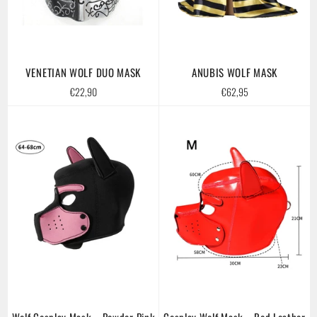
VENETIAN WOLF DUO MASK
ANUBIS WOLF MASK
Regular
Regular
€22,90
€62,95
price
price
Wolf Cosplay Mask – Powder Pink
Cosplay Wolf Mask – Red Leather