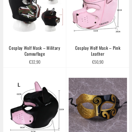
Cosplay Wolf Mask – Military
Cosplay Wolf Mask – Pink
Camouflage
Leather
Regular
Regular
€32,90
€50,90
price
price