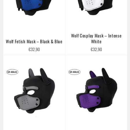
Wolf Cosplay Mask – Intense
Wolf Fetish Mask – Black & Blue
White
Regular
Regular
€32,90
€32,90
price
price