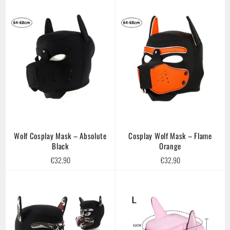
Wolf Cosplay Mask – Absolute
Cosplay Wolf Mask – Flame
Black
Orange
Regular
Regular
€32,90
€32,90
price
price