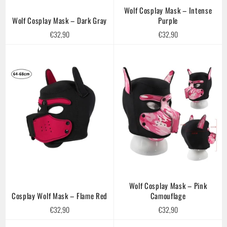
Wolf Cosplay Mask – Intense
Wolf Cosplay Mask – Dark Gray
Purple
Regular
Regular
€32,90
€32,90
price
price
Wolf Cosplay Mask – Pink
Cosplay Wolf Mask – Flame Red
Camouflage
Regular
Regular
€32,90
€32,90
price
price